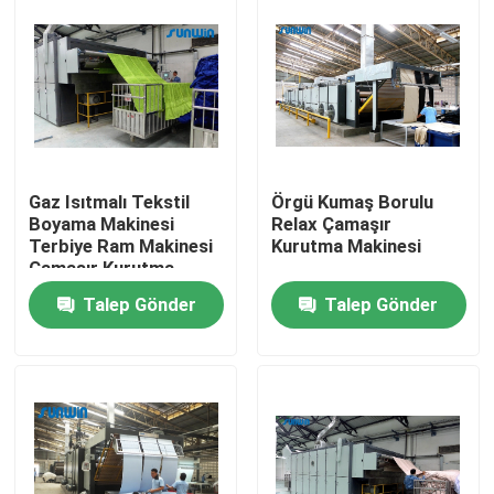
Gaz Isıtmalı Tekstil
Örgü Kumaş Borulu
Boyama Makinesi
Relax Çamaşır
Terbiye Ram Makinesi
Kurutma Makinesi
Çamaşır Kurutma
Ekipmanları
Talep Gönder
Talep Gönder
Ev
Ürün:% s
Hakkımızda