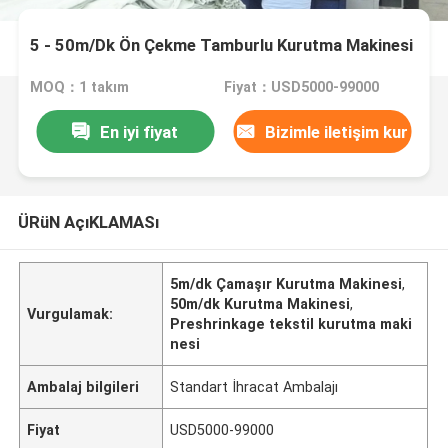
5 - 50m/Dk Ön Çekme Tamburlu Kurutma Makinesi
MOQ：1 takım
Fiyat：USD5000-99000
En iyi fiyat
Bizimle iletişim kur
ÜRüN AçıKLAMASı
5m/dk Çamaşır Kurutma Makinesi
,
50m/dk Kurutma Makinesi
,
Vurgulamak:
Preshrinkage tekstil kurutma maki
nesi
Ambalaj bilgileri
Standart İhracat Ambalajı
Fiyat
USD5000-99000