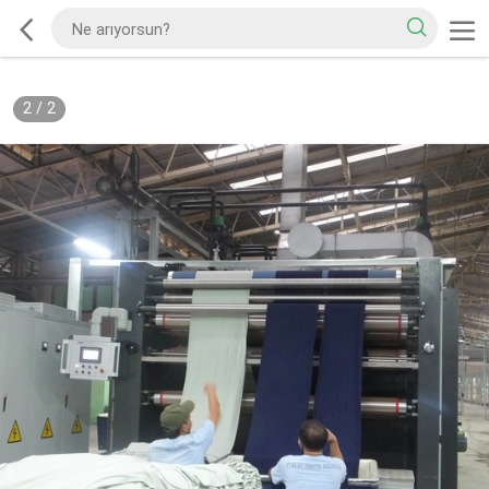
2
/
2