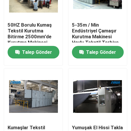
Fabrika turu
50HZ Borulu Kumaş
5-35m / Min
Tekstil Kurutma
Endüstriyel Çamaşır
Kalite kontrol
Bitirme 2500mm'de
Kurutma Makinesi
Kurutma Makinesi
Havlu Tekstil Terbiye
Relax
Ekipmanları
Talep Gönder
Talep Gönder
Bize Ulaşın
Bir teklif isteği
Tekstil Ram Makinesi
Sıcak Hava Ram Makinesi
Kumaşlar Tekstil
Yumuşak El Hissi Takla
Kumaş Ram Makinesi