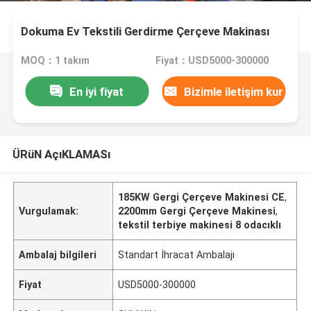
Dokuma Ev Tekstili Gerdirme Çerçeve Makinası
MOQ：1 takım
Fiyat：USD5000-300000
En iyi fiyat
Bizimle iletişim kur
ÜRüN AçıKLAMASı
185KW Gergi Çerçeve Makinesi CE
,
Vurgulamak:
2200mm Gergi Çerçeve Makinesi
,
tekstil terbiye makinesi 8 odacıklı
Ambalaj bilgileri
Standart İhracat Ambalajı
Fiyat
USD5000-300000