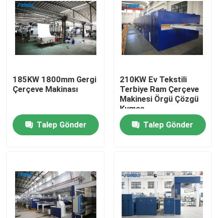
185KW 1800mm Gergi
210KW Ev Tekstili
Çerçeve Makinası
Terbiye Ram Çerçeve
Makinesi Örgü Çözgü
Kumaş
Talep Gönder
Talep Gönder
Ev
Ürün:% s
Hakkımızda