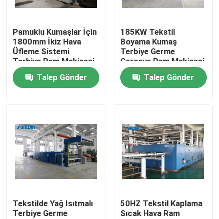
Fabrika turu
Pamuklu Kumaşlar İçin
185KW Tekstil
1800mm İkiz Hava
Boyama Kumaş
Üfleme Sistemi
Terbiye Germe
Kalite kontrol
Terbiye Ram Makinesi
Çerçeve Ram Makinesi
Çerçeve Makinesi
Talep Gönder
Talep Gönder
Bize Ulaşın
Bir teklif isteği
Tekstil Ram Makinesi
Sıcak Hava Ram Makinesi
Tekstilde Yağ Isıtmalı
50HZ Tekstil Kaplama
Terbiye Germe
Sıcak Hava Ram
Kumaş Ram Makinesi