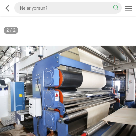
2
/
2