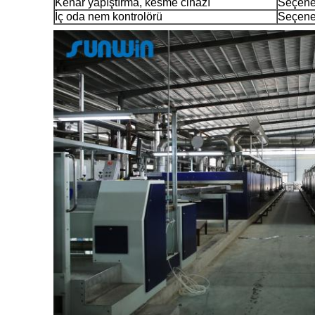
Kenar yapıştırma, kesme cihazı
Seçen
İç oda nem kontrolörü
Seçen