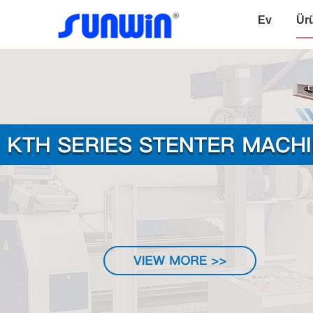
Ev
Ür