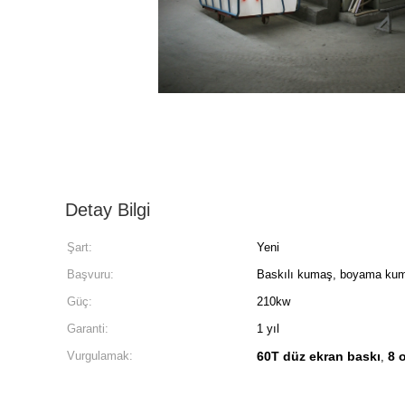
Detay Bilgi
Şart:
Yeni
Başvuru:
Baskılı kumaş, boyama ku
Güç:
210kw
Garanti:
1 yıl
Vurgulamak:
60T düz ekran baskı
8 
,