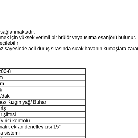
k sağlanmaktadır.
k için yüksek verimli bir brülör veya ısıtma eşanjörü bulunur.
çilebilir
haz sayesinde acil duruş sırasında sıcak havanın kumaşlara zarar
00-8
m
mm
k
/dak
z/ Kızgın yağ/ Buhar
riş
r şiltesi
irici kontrolü
tik ekran denetleyicisi 15''
va sistemi