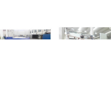
m/Dk Çözgü Örme Tekstil Baskı
Kumaş Üzerine 2400mm Döner
i Kumaş Kurutma Ram Makinesi
100m/Dk Sıcak Hava Isıl Ayar M
Şimdi başvurun
Şimdi başvurun