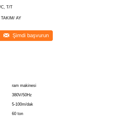
/C, T/T
 TAKIM/ AY
Şimdi başvurun
ram makinesi
380V/50Hz
5-100m/dak
60 ton