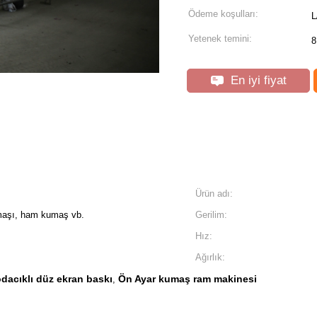
Ödeme koşulları:
L
Yetenek temini:
8
En iyi fiyat
Ürün adı:
maşı, ham kumaş vb.
Gerilim:
Hız:
Ağırlık:
odacıklı düz ekran baskı
Ön Ayar kumaş ram makinesi
,