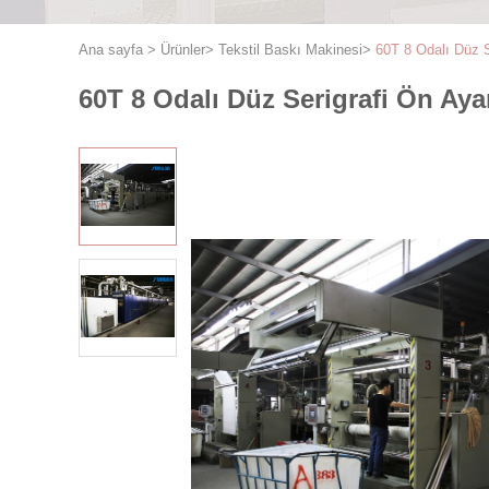
Ana sayfa
>
Ürünler
>
Tekstil Baskı Makinesi
>
60T 8 Odalı Düz 
60T 8 Odalı Düz ​​Serigrafi Ön 