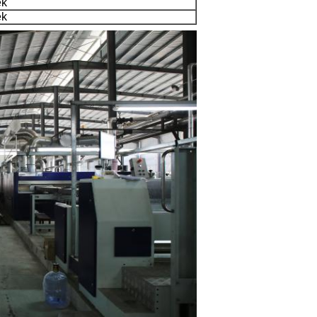
ek
ek