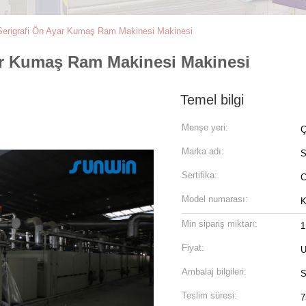
​​Serigrafi Ön Ayar Kumaş Ram Makinesi Makinesi
Ayar Kumaş Ram Makinesi Makinesi
Temel bilgi
Menşe yeri:
Ç
Marka adı:
Sertifika:
Model numarası:
K
Min sipariş miktarı:
1
Fiyat:
U
Ambalaj bilgileri:
S
Teslim süresi:
7