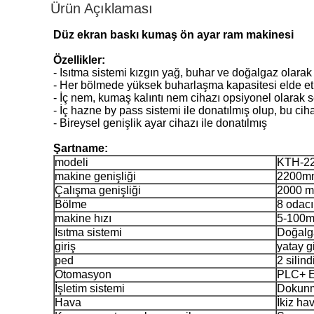
Ürün Açıklaması
Düz ekran baskı kumaş ön ayar ram makinesi
Özellikler:
- Isıtma sistemi kızgın yağ, buhar ve doğalgaz olara
- Her bölmede yüksek buharlaşma kapasitesi elde etme
- İç nem, kumaş kalıntı nem cihazı opsiyonel olarak se
- İç hazne by pass sistemi ile donatılmış olup, bu ci
- Bireysel genişlik ayar cihazı ile donatılmış
Şartname:
modeli
KTH-22
makine genişliği
2200m
Çalışma genişliği
2000 
Bölme
8 odacı
makine hızı
5-100m
Isıtma sistemi
Doğalga
giriş
yatay gi
ped
2 silindi
Otomasyon
PLC+ Ev
İşletim sistemi
Dokunma
Hava
İkiz ha