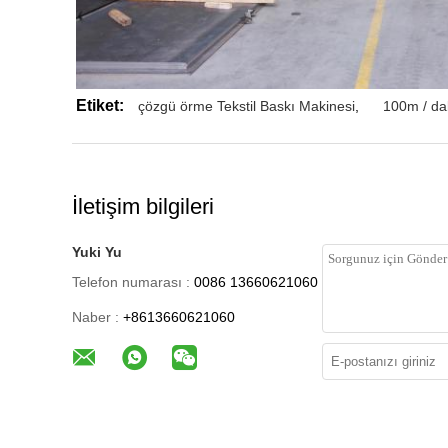
Etiket:
çözgü örme Tekstil Baskı Makinesi
,
100m / da
İletişim bilgileri
Yuki Yu
Telefon numarası :
0086 13660621060
Naber :
+8613660621060