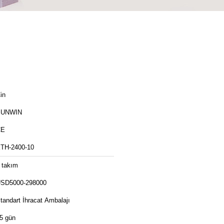
in
SUNWIN
CE
TH-2400-10
 takım
SD5000-298000
tandart İhracat Ambalajı
5 gün