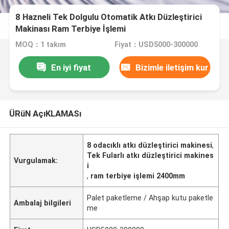
8 Hazneli Tek Dolgulu Otomatik Atkı Düzleştirici
Makinası Ram Terbiye İşlemi
MOQ：1 takım
Fiyat：USD5000-300000
En iyi fiyat
Bizimle iletişim kur
ÜRüN AçıKLAMASı
8 odacıklı atkı düzleştirici makinesi
,
Tek Fularlı atkı düzleştirici makines
Vurgulamak:
i
,
ram terbiye işlemi 2400mm
Palet paketleme / Ahşap kutu paketle
Ambalaj bilgileri
me