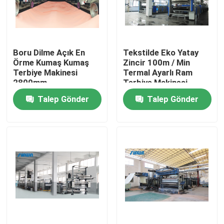
Ürünler
Boru Dilme Açık En
Tekstilde Eko Yatay
Tekstil Ram Makinesi
Örme Kumaş Kumaş
Zincir 100m / Min
Terbiye Makinesi
Termal Ayarlı Ram
2800mm
Terbiye Makinesi
Sıcak Hava Ram Makinesi
Talep Gönder
Talep Gönder
Kumaş Ram Makinesi
Tekstil Kurutma Makinesi
Kumaş Isı Ayar Makinası
Tekstil Terbiye Makinası