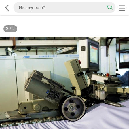
2
/
2