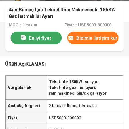
Ağır Kumaş İçin Tekstil Ram Makinesinde 185KW
Gaz Isıtmalı Isı Ayarı
MOQ：1 takım
Fiyat：USD5000-300000
En iyi fiyat
Bizimle iletişim kur
ÜRüN AçıKLAMASı
Tekstilde 185KW ısı ayarı
,
Vurgulamak:
Tekstilde gazlı ısı ayarı
,
ram makinesi 5m/dk çalışıyor
Ambalaj bilgileri
Standart İhracat Ambalajı
Fiyat
USD5000-300000