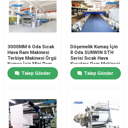
3000MM 6 Oda Sıcak
Döşemelik Kumaş İçin
Hava Ram Makinesi
8 Oda SUNWIN STH
Terbiye Makinesi Örgü
Serisi Sıcak Hava
Kumaş İçin Mini Ram
Kurutma Ram Makinesi
Tekstili
Tekstili
Talep Gönder
Talep Gönder
Ana sayfa
Hakkımızda
Kişiler