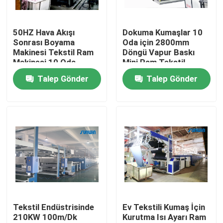
Ürünler
50HZ Hava Akışı
Dokuma Kumaşlar 10
Sonrası Boyama
Oda için 2800mm
Makinesi Tekstil Ram
Döngü Vapur Baskı
Tekstil Ram Makinesi
Makinesi 10 Oda
Mini Ram Tekstil
2200mm
Makinesi
Talep Gönder
Talep Gönder
Sıcak Hava Ram Makinesi
Kumaş Ram Makinesi
Tekstil Kurutma Makinesi
Kumaş Isı Ayar Makinası
Tekstil Endüstrisinde
Ev Tekstili Kumaş İçin
210KW 100m/Dk
Kurutma Isı Ayarı Ram
Tekstil Terbiye Makinası