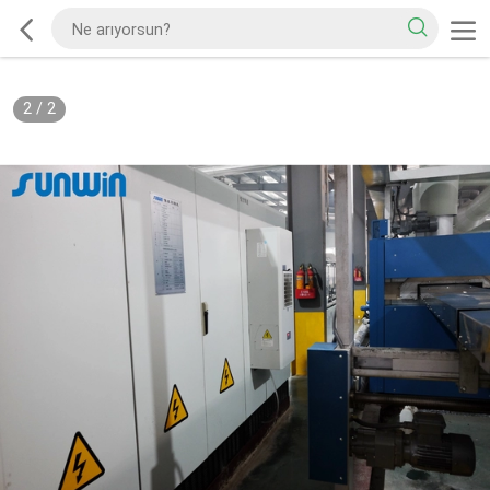
2
/
2