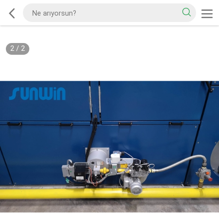
2
/
2