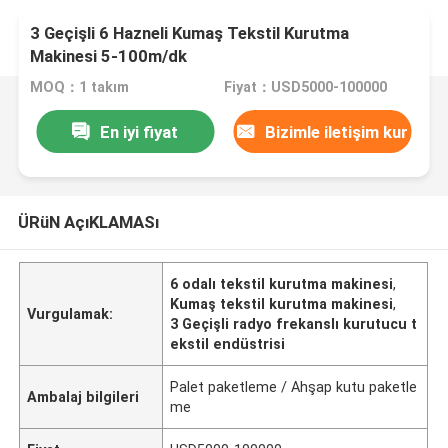
3 Geçişli 6 Hazneli Kumaş Tekstil Kurutma
Makinesi 5-100m/dk
MOQ：1 takım
Fiyat：USD5000-100000
En iyi fiyat
Bizimle iletişim kur
ÜRüN AçıKLAMASı
6 odalı tekstil kurutma makinesi
,
Kumaş tekstil kurutma makinesi
,
Vurgulamak:
3 Geçişli radyo frekanslı kurutucu t
ekstil endüstrisi
Palet paketleme / Ahşap kutu paketle
Ambalaj bilgileri
me