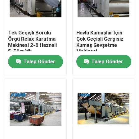
Ürünler
Tek Geçişli Borulu
Havlu Kumaşlar İçin
Tekstil Ram Makinesi
Örgü Relax Kurutma
Çok Geçişli Gergisiz
Makinesi 2-6 Hazneli
Kumaş Gevşetme
5-50m/dk
Makinesi
Sıcak Hava Ram Makinesi
Talep Gönder
Talep Gönder
Kumaş Ram Makinesi
Tekstil Kurutma Makinesi
Kumaş Isı Ayar Makinası
Tekstil Terbiye Makinası